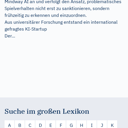
Mindway AI an und verfolgt den Ansatz, problematisches
Spielverhalten nicht erst zu sanktionieren, sondern
frühzeitig zu erkennen und einzuordnen.
Aus universitärer Forschung entstand ein international
gefragtes KI-Startup
Der...
Suche im großen Lexikon
A
B
C
D
E
F
G
H
I
J
K