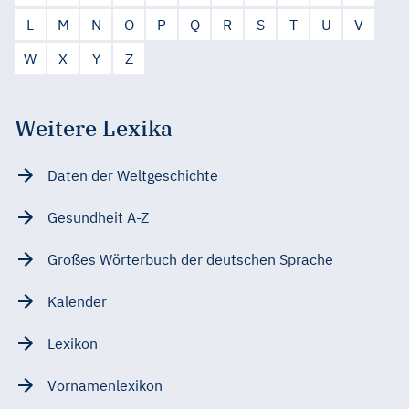
L
M
N
O
P
Q
R
S
T
U
V
W
X
Y
Z
Weitere Lexika
Daten der Weltgeschichte
Gesundheit A-Z
Großes Wörterbuch der deutschen Sprache
Kalender
Lexikon
Vornamenlexikon