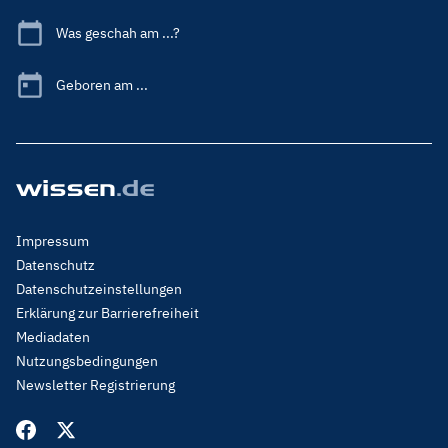
Was geschah am ...?
Geboren am ...
Footer
Impressum
Menu
Datenschutz
Legal
Datenschutzeinstellungen
Erklärung zur Barrierefreiheit
Mediadaten
Nutzungsbedingungen
Newsletter Registrierung