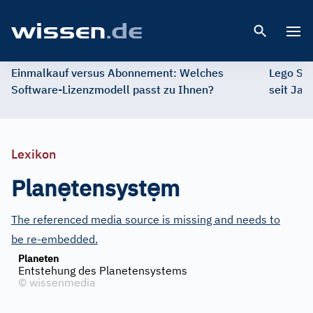
Open 
Einmalkauf versus Abonnement: Welches
Lego St
Software-Lizenzmodell passt zu Ihnen?
seit Jah
Lexikon
ẹ
ẹ
Plan
tensyst
m
The referenced media source is missing and needs to
be re-embedded.
Planeten
Entstehung des Planetensystems
©
wissenmedia