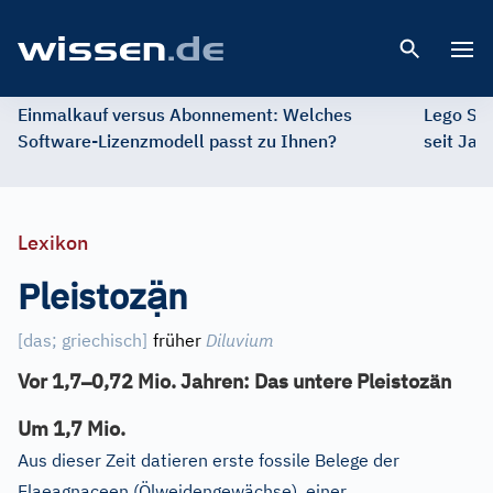
Open 
Einmalkauf versus Abonnement: Welches
Lego St
Software-Lizenzmodell passt zu Ihnen?
seit Jah
Lexikon
ạ̈
Pleistoz
n
[
das; griechisch
]
früher
Diluvium
–
Vor 1,7
0,72 Mio. Jahren: Das untere Pleistozän
Um 1,7 Mio.
Aus dieser Zeit datieren erste fossile Belege der
Elaeagnaceen (Ölweidengewächse), einer