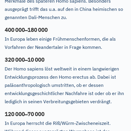
Merkmale des späteren Homo sapiens. Besonders
ausgeprägt trifft das u.a. auf den in China heimischen so
genannten Dali-Menschen zu.
–
400
000
180
000
In Europa leben einige Frühmenschenformen, die als
Vorfahren der Neandertaler in Frage kommen.
–
320
000
10
000
Der Homo sapiens löst weltweit in einem langwierigen
Entwicklungsprozess den Homo erectus ab. Dabei ist
paläoanthropologisch umstritten, ob er dessen
entwicklungsgeschichtlicher Nachfahre ist oder ob er ihn
lediglich in seinen Verbreitungsgebieten verdrängt.
–
120
000
70
000
In Europa herrscht die Riß/Würm-Zwischeneiszeit.