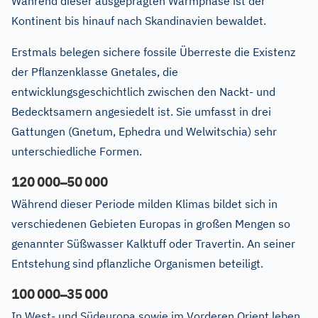
Während dieser ausgeprägten Warmphase ist der
Kontinent bis hinauf nach Skandinavien bewaldet.
Erstmals belegen sichere fossile Überreste die Existenz
der Pflanzenklasse Gnetales, die
entwicklungsgeschichtlich zwischen den Nackt- und
Bedecktsamern angesiedelt ist. Sie umfasst in drei
Gattungen (Gnetum, Ephedra und Welwitschia) sehr
unterschiedliche Formen.
–
120
000
50
000
Während dieser Periode milden Klimas bildet sich in
verschiedenen Gebieten Europas in großen Mengen so
genannter Süßwasser Kalktuff oder Travertin. An seiner
Entstehung sind pflanzliche Organismen beteiligt.
–
100
000
35
000
In West- und Südeuropa sowie im Vorderen Orient leben