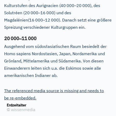
–
Kulturstufen des Aurignacien (40
000
20
000), des
–
Solutréen (20
000
16
000) und des
–
Magdalénien(16
000
12
000). Danach setzt eine größere
Spreizung verschiedener Kulturgruppen ein.
–
20
000
11
000
Ausgehend vom südostasiatischen Raum besiedelt der
Homo sapiens Nordostasien, Japan, Nordamerika und
Grönland, Mittelamerika und Südamerika. Von diesen
Einwanderern leiten sich u.a. die Eskimos sowie alle
amerikanischen Indianer ab.
The referenced media source is missing and needs to
be re-embedded.
Erdzeitalter
©
wissenmedia