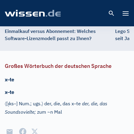
Open 
Einmalkauf versus Abonnement: Welches
Lego St
Software-Lizenzmodell passt zu Ihnen?
seit Jah
Großes Wörterbuch der deutschen Sprache
–
x
te
–
x
te
〈
ı̣
–
〉
–
[
ks
]
Num.
; ugs.
der, die, das x
te
der, die, das
Soundsovielte;
zum ~n Mal