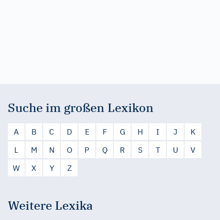
Suche im großen Lexikon
A
B
C
D
E
F
G
H
I
J
K
L
M
N
O
P
Q
R
S
T
U
V
W
X
Y
Z
Weitere Lexika