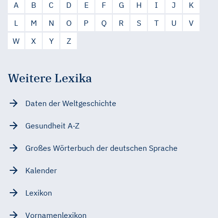
A
B
C
D
E
F
G
H
I
J
K
L
M
N
O
P
Q
R
S
T
U
V
W
X
Y
Z
Weitere Lexika
Daten der Weltgeschichte
Gesundheit A-Z
Großes Wörterbuch der deutschen Sprache
Kalender
Lexikon
Vornamenlexikon