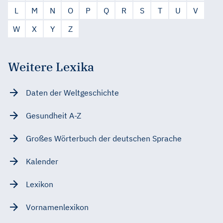
L
M
N
O
P
Q
R
S
T
U
V
W
X
Y
Z
Weitere Lexika
Daten der Weltgeschichte
Gesundheit A-Z
Großes Wörterbuch der deutschen Sprache
Kalender
Lexikon
Vornamenlexikon