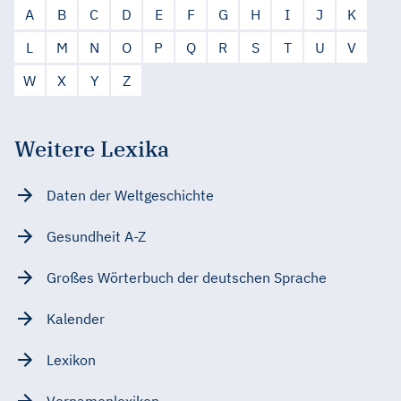
A
B
C
D
E
F
G
H
I
J
K
L
M
N
O
P
Q
R
S
T
U
V
W
X
Y
Z
Weitere Lexika
Daten der Weltgeschichte
Gesundheit A-Z
Großes Wörterbuch der deutschen Sprache
Kalender
Lexikon
Vornamenlexikon