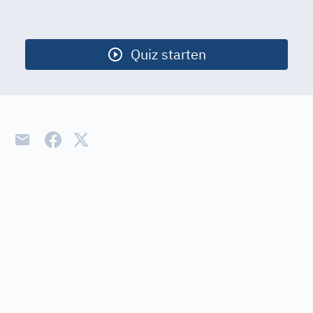
Start
Geografie
Quiz starten
Sprache
Heimatkunde
Geschichte
Ergebnis