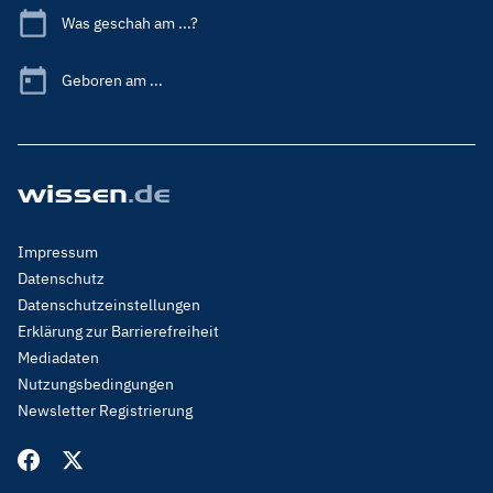
Was geschah am ...?
Geboren am ...
Footer
Impressum
Menu
Datenschutz
Legal
Datenschutzeinstellungen
Erklärung zur Barrierefreiheit
Mediadaten
Nutzungsbedingungen
Newsletter Registrierung