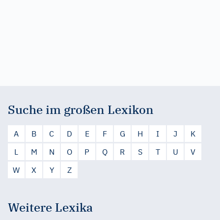
Suche im großen Lexikon
A
B
C
D
E
F
G
H
I
J
K
L
M
N
O
P
Q
R
S
T
U
V
W
X
Y
Z
Weitere Lexika