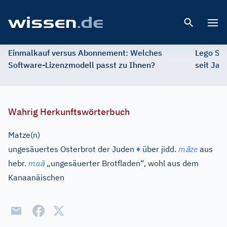
Open 
Einmalkauf versus Abonnement: Welches
Lego St
Software-Lizenzmodell passt zu Ihnen?
seit Jah
Wahrig Herkunftswörterbuch
Matze(n)
ā
ungesäuertes Osterbrot der Juden
♦
über
jidd.
m
ze
aus
ā
hebr.
ma
„ungesäuerter Brotfladen“, wohl aus dem
Kanaanäischen