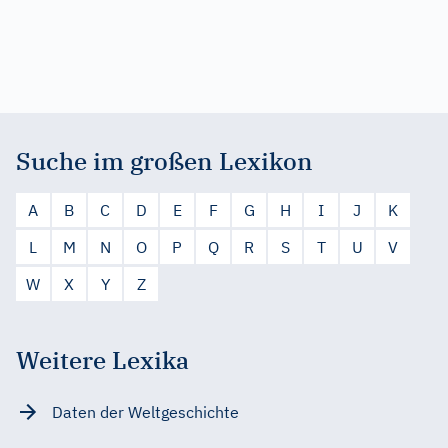
Suche im großen Lexikon
A
B
C
D
E
F
G
H
I
J
K
L
M
N
O
P
Q
R
S
T
U
V
W
X
Y
Z
Weitere Lexika
Daten der Weltgeschichte