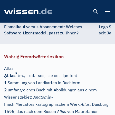
Open 
Einmalkauf versus Abonnement: Welches
Lego St
Software-Lizenzmodell passt zu Ihnen?
seit Jah
Wahrig Fremdwörterlexikon
Atlas
1
Ạ
〈
–
–
–
–
ạ
〉
t
|
las
m.;
od.
ses,
se od.
l
n
|
ten
1
Sammlung von Landkarten in Buchform
2
umfangreiches Buch mit Abbildungen aus einem
Wissensgebiet;
Anatomie~
[
nach Mercators kartographischem Werk
Atlas,
Duisburg
1595, das nach dem Riesen
Atlas
von Mauretanien