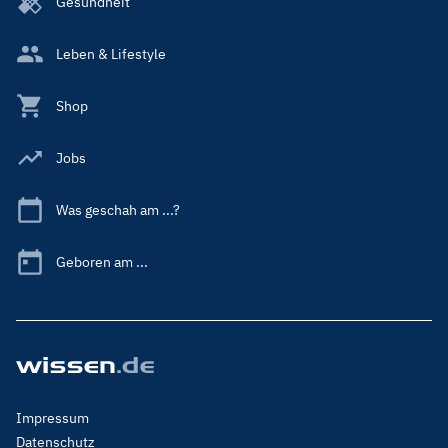
Gesundheit
Leben & Lifestyle
Shop
Jobs
Was geschah am ...?
Geboren am ...
Footer
Impressum
Menu
Datenschutz