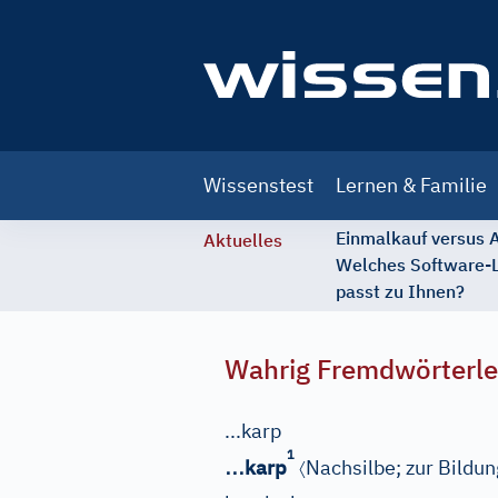
Main
Wissenstest
Lernen & Familie
navigation
Einmalkauf versus
Aktuelles
Welches Software-
passt zu Ihnen?
Wahrig Fremdwörterle
...karp
1
…
〈
karp
Nachsilbe
; zur Bildu