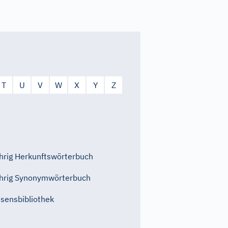
T
U
V
W
X
Y
Z
rig Herkunftswörterbuch
hrig Synonymwörterbuch
sensbibliothek