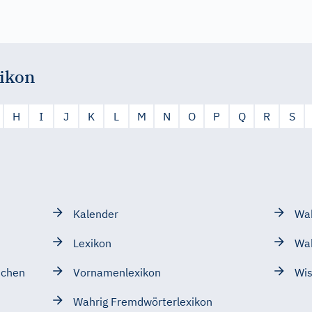
ikon
H
I
J
K
L
M
N
O
P
Q
R
S
Kalender
Wah
Lexikon
Wa
schen
Vornamenlexikon
Wis
Wahrig Fremdwörterlexikon