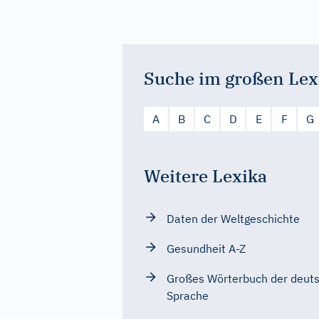
Suche im großen Lex
A
B
C
D
E
F
G
Weitere Lexika
Daten der Weltgeschichte
Gesundheit A-Z
Großes Wörterbuch der deut
Sprache