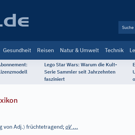
Gesundheit
Reisen
Natur & Umwelt
Technik
Le
 Abonnement:
Lego Star Wars: Warum die Kult-
E
Lizenzmodell
Serie Sammler seit Jahrzehnten
U
fasziniert
o
xikon
〉
…
ng von Adj.
früchtetragend;
oV