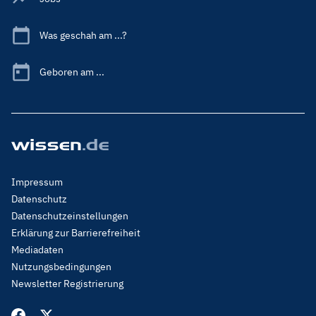
Was geschah am ...?
Geboren am ...
Footer
Impressum
Menu
Datenschutz
Legal
Datenschutzeinstellungen
Erklärung zur Barrierefreiheit
Mediadaten
Nutzungsbedingungen
Newsletter Registrierung