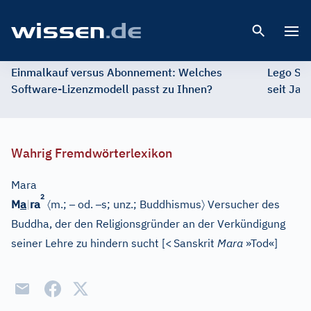
Open 
Einmalkauf versus Abonnement: Welches
Lego St
Software-Lizenzmodell passt zu Ihnen?
seit Jah
Wahrig Fremdwörterlexikon
Mara
2
〈
–
–
〉
M
a
|
ra
m.;
od.
s; unz.;
Buddhismus
Versucher des
Buddha, der den Religionsgründer an der Verkündigung
seiner Lehre zu hindern sucht
[
<
Sanskrit
Mara
»Tod«
]