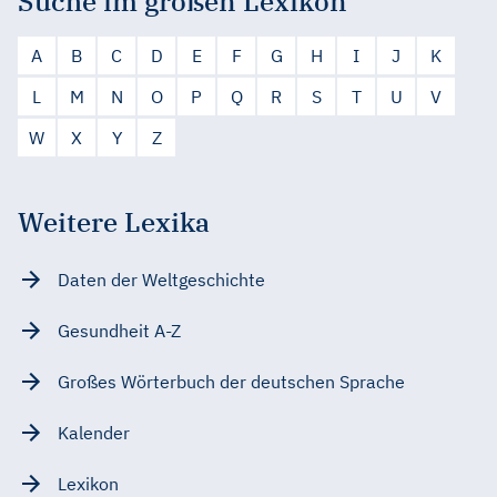
Suche im großen Lexikon
A
B
C
D
E
F
G
H
I
J
K
L
M
N
O
P
Q
R
S
T
U
V
W
X
Y
Z
Weitere Lexika
Daten der Weltgeschichte
Gesundheit A-Z
Großes Wörterbuch der deutschen Sprache
Kalender
Lexikon