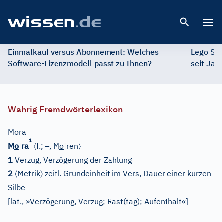
Open 
Einmalkauf versus Abonnement: Welches
Lego St
Software-Lizenzmodell passt zu Ihnen?
seit Jah
Wahrig Fremdwörterlexikon
Mora
1
〈
–
〉
M
o
|
ra
f.;
, M
o
|
ren
1
Verzug, Verzögerung der Zahlung
〈
〉
2
Metrik
zeitl. Grundeinheit im Vers, Dauer einer kurzen
Silbe
[
lat., »Verzögerung, Verzug; Rast(tag); Aufenthalt«
]