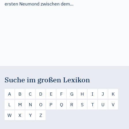
ersten Neumond zwischen dem...
Suche im großen Lexikon
A
B
C
D
E
F
G
H
I
J
K
L
M
N
O
P
Q
R
S
T
U
V
W
X
Y
Z