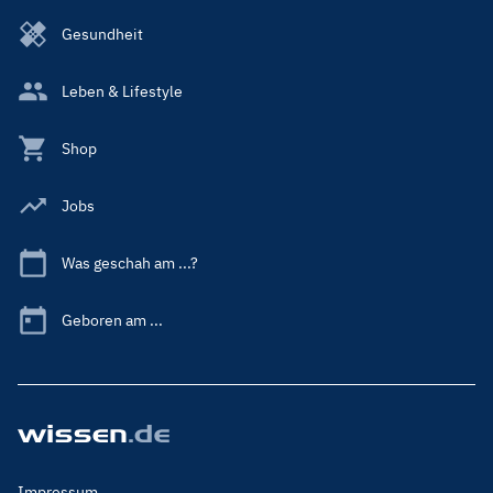
Gesundheit
Leben & Lifestyle
Shop
Jobs
Was geschah am ...?
Geboren am ...
Footer
Impressum