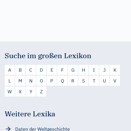
Suche im großen Lexikon
A
B
C
D
E
F
G
H
I
J
K
L
M
N
O
P
Q
R
S
T
U
V
W
X
Y
Z
Weitere Lexika
Daten der Weltgeschichte