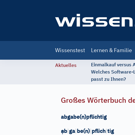
Main
Wissenstest
Lernen & Familie
navigation
Einmalkauf versus
Aktuelles
Welches Software-
passt zu Ihnen?
Großes Wörterbuch de
abgabe(n)pflichtig
ạ
b
|
ga
|
be(n)
|
pflich
|
tig