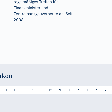
regelmäßiges Treffen für
Finanzminister und
Zentralbankgouverneure an. Seit
2008...
ikon
H
I
J
K
L
M
N
O
P
Q
R
S