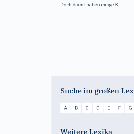
Doch damit haben einige KI-...
Suche im großen Lex
A
B
C
D
E
F
G
Weitere Lexika