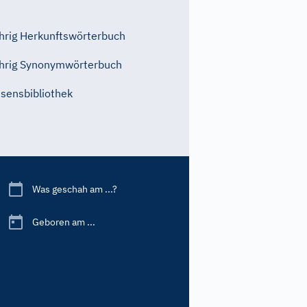
rig Herkunftswörterbuch
hrig Synonymwörterbuch
sensbibliothek
Was geschah am ...?
Geboren am ...