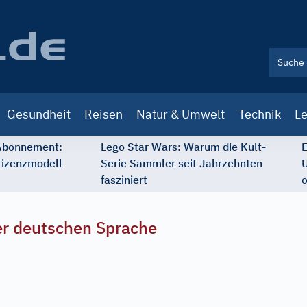
Gesundheit
Reisen
Natur & Umwelt
Technik
Le
 Abonnement:
Lego Star Wars: Warum die Kult-
E
Lizenzmodell
Serie Sammler seit Jahrzehnten
U
fasziniert
o
r deutschen Sprache