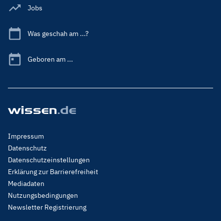
Jobs
Was geschah am ...?
Geboren am ...
Footer
Impressum
Menu
Datenschutz
Legal
Datenschutzeinstellungen
Erklärung zur Barrierefreiheit
Mediadaten
Nutzungsbedingungen
Newsletter Registrierung