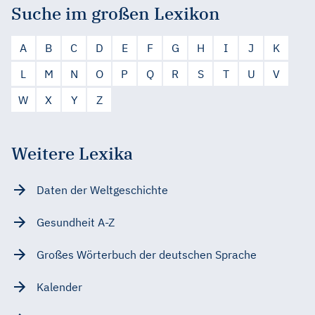
Suche im großen Lexikon
A
B
C
D
E
F
G
H
I
J
K
L
M
N
O
P
Q
R
S
T
U
V
W
X
Y
Z
Weitere Lexika
Daten der Weltgeschichte
Gesundheit A-Z
Großes Wörterbuch der deutschen Sprache
Kalender