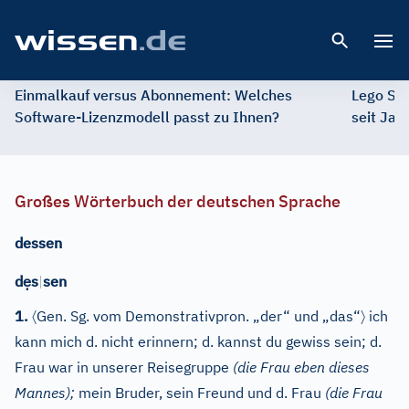
Open 
Einmalkauf versus Abonnement: Welches
Lego St
Software-Lizenzmodell passt zu Ihnen?
seit Jah
Großes Wörterbuch der deutschen Sprache
dessen
ẹ
d
s
|
sen
〈
〉
1.
Gen. Sg. vom Demonstrativpron. „der“ und „das“
ich
kann mich d. nicht erinnern; d. kannst du gewiss sein; d.
Frau war in unserer Reisegruppe
(die Frau eben dieses
Mannes);
mein Bruder, sein Freund und d. Frau
(die Frau