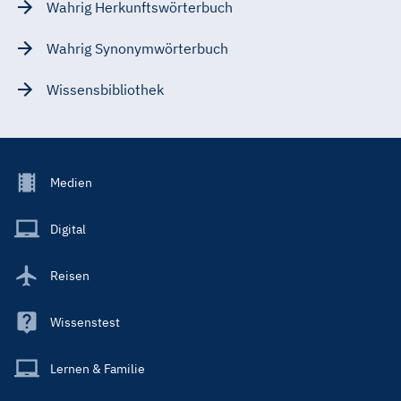
Wahrig Herkunftswörterbuch
Wahrig Synonymwörterbuch
Wissensbibliothek
Footer
Medien
Menu
Main
Digital
Reisen
Wissenstest
Lernen & Familie