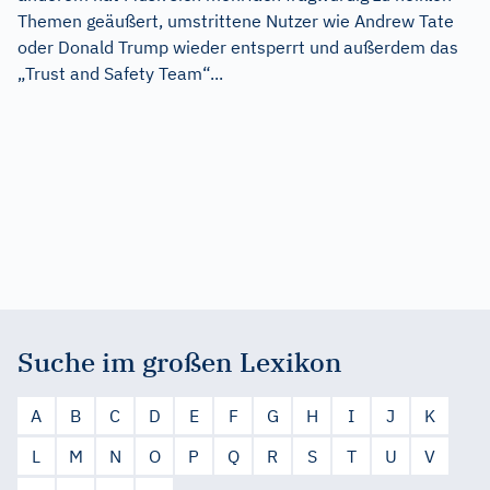
Themen geäußert, umstrittene Nutzer wie Andrew Tate
oder Donald Trump wieder entsperrt und außerdem das
„Trust and Safety Team“...
Suche im großen Lexikon
A
B
C
D
E
F
G
H
I
J
K
L
M
N
O
P
Q
R
S
T
U
V