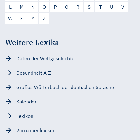
L
M
N
O
P
Q
R
S
T
U
V
W
X
Y
Z
Weitere Lexika
Daten der Weltgeschichte
Gesundheit A-Z
Großes Wörterbuch der deutschen Sprache
Kalender
Lexikon
Vornamenlexikon