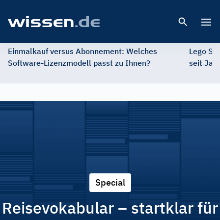
Open 
Einmalkauf versus Abonnement: Welches
Lego St
Software-Lizenzmodell passt zu Ihnen?
seit Jah
Special
Reisevokabular – startklar für