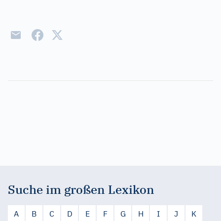
Suche im großen Lexikon
A
B
C
D
E
F
G
H
I
J
K