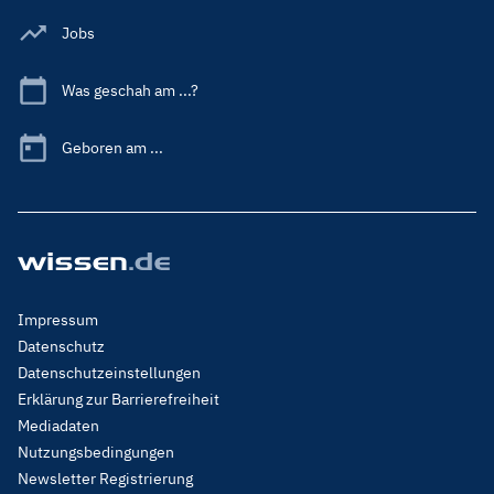
Jobs
Was geschah am ...?
Geboren am ...
Footer
Impressum
Menu
Datenschutz
Legal
Datenschutzeinstellungen
Erklärung zur Barrierefreiheit
Mediadaten
Nutzungsbedingungen
Newsletter Registrierung