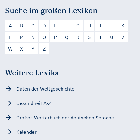
Suche im großen Lexikon
A
B
C
D
E
F
G
H
I
J
K
L
M
N
O
P
Q
R
S
T
U
V
W
X
Y
Z
Weitere Lexika
Daten der Weltgeschichte
Gesundheit A-Z
Großes Wörterbuch der deutschen Sprache
Kalender