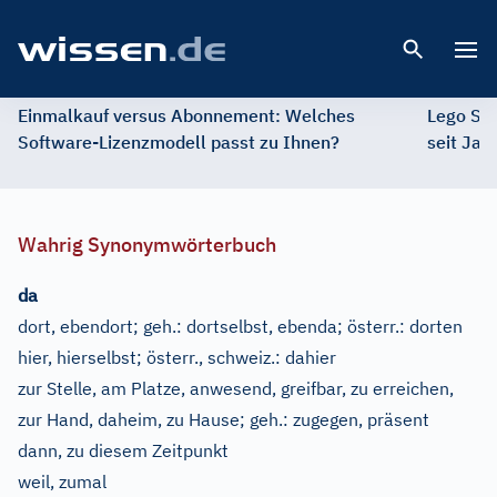
Open 
Einmalkauf versus Abonnement: Welches
Lego St
Software-Lizenzmodell passt zu Ihnen?
seit Jah
Wahrig Synonymwörterbuch
da
dort, ebendort
;
geh.:
dortselbst, ebenda
;
österr.:
dorten
hier, hierselbst
;
österr., schweiz.:
dahier
zur Stelle, am Platze, anwesend, greifbar, zu erreichen,
zur Hand, daheim, zu Hause
;
geh.:
zugegen, präsent
dann, zu diesem Zeitpunkt
weil, zumal