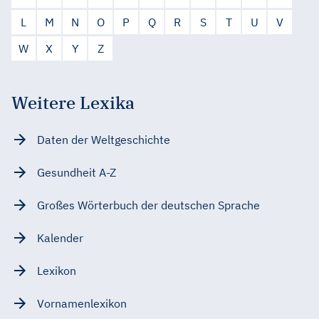
L
M
N
O
P
Q
R
S
T
U
V
W
X
Y
Z
Weitere Lexika
Daten der Weltgeschichte
Gesundheit A-Z
Großes Wörterbuch der deutschen Sprache
Kalender
Lexikon
Vornamenlexikon