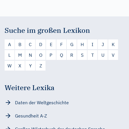
Suche im großen Lexikon
A
B
C
D
E
F
G
H
I
J
K
L
M
N
O
P
Q
R
S
T
U
V
W
X
Y
Z
Weitere Lexika
Daten der Weltgeschichte
Gesundheit A-Z
Großes Wörterbuch der deutschen Sprache