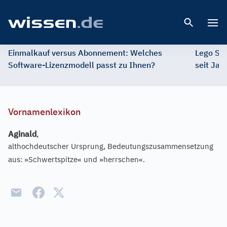
Open 
Einmalkauf versus Abonnement: Welches
Lego St
Software-Lizenzmodell passt zu Ihnen?
seit Jah
Vornamenlexikon
Aginald
,
althochdeutscher Ursprung, Bedeutungszusammensetzung
aus: »Schwertspitze« und »herrschen«.