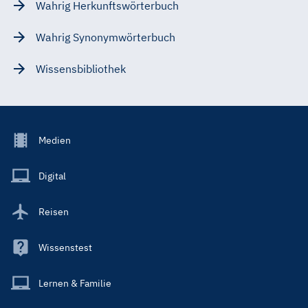
Wahrig Herkunftswörterbuch
Wahrig Synonymwörterbuch
Wissensbibliothek
Footer
Medien
Menu
Main
Digital
Reisen
Wissenstest
Lernen & Familie