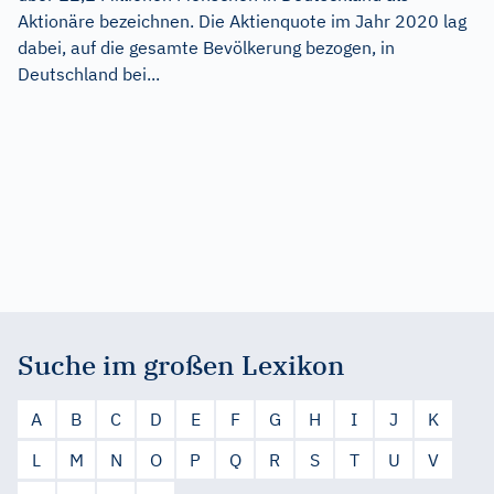
Aktionäre bezeichnen. Die Aktienquote im Jahr 2020 lag
dabei, auf die gesamte Bevölkerung bezogen, in
Deutschland bei...
Suche im großen Lexikon
A
B
C
D
E
F
G
H
I
J
K
L
M
N
O
P
Q
R
S
T
U
V