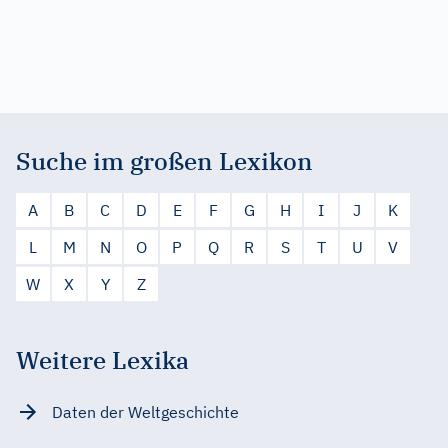
Suche im großen Lexikon
A
B
C
D
E
F
G
H
I
J
K
L
M
N
O
P
Q
R
S
T
U
V
W
X
Y
Z
Weitere Lexika
Daten der Weltgeschichte