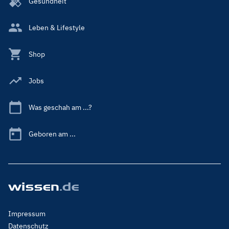
Gesundheit
Leben & Lifestyle
Shop
Jobs
Was geschah am ...?
Geboren am ...
Footer
Impressum
Menu
Datenschutz