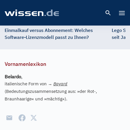
Open 
Einmalkauf versus Abonnement: Welches
Lego St
Software-Lizenzmodell passt zu Ihnen?
seit Jah
Vornamenlexikon
Beiardo
,
italienische Form von
→
Bayard
(Bedeutungszusammensetzung aus: »der Rot-,
Braunhaarige« und »mächtig«).