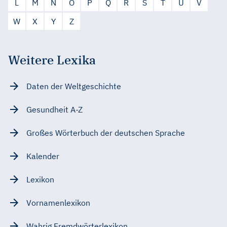
L
M
N
O
P
Q
R
S
T
U
V
W
X
Y
Z
Weitere Lexika
Daten der Weltgeschichte
Gesundheit A-Z
Großes Wörterbuch der deutschen Sprache
Kalender
Lexikon
Vornamenlexikon
Wahrig Fremdwörterlexikon