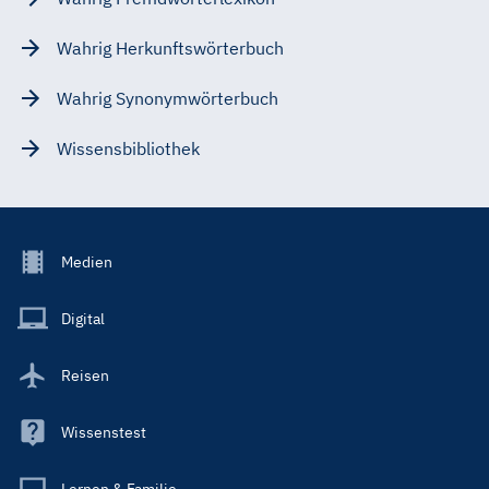
Wahrig Herkunftswörterbuch
Wahrig Synonymwörterbuch
Wissensbibliothek
Footer
Medien
Menu
Main
Digital
Reisen
Wissenstest
Lernen & Familie