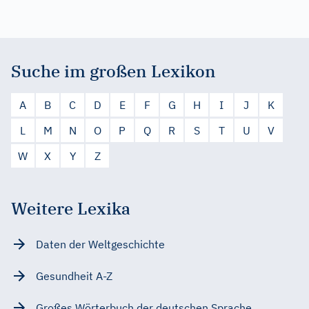
Suche im großen Lexikon
A
B
C
D
E
F
G
H
I
J
K
L
M
N
O
P
Q
R
S
T
U
V
W
X
Y
Z
Weitere Lexika
Daten der Weltgeschichte
Gesundheit A-Z
Großes Wörterbuch der deutschen Sprache