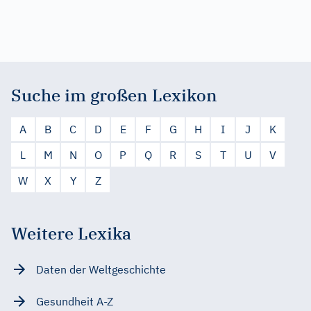
Suche im großen Lexikon
A
B
C
D
E
F
G
H
I
J
K
L
M
N
O
P
Q
R
S
T
U
V
W
X
Y
Z
Weitere Lexika
Daten der Weltgeschichte
Gesundheit A-Z