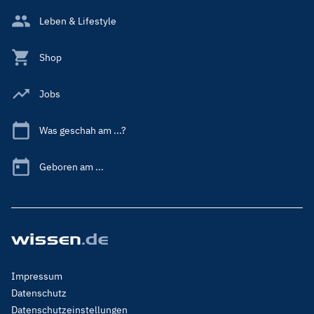
Leben & Lifestyle
Shop
Jobs
Was geschah am ...?
Geboren am ...
Footer
Impressum
Menu
Datenschutz
Legal
Datenschutzeinstellungen