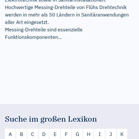
Hochwertige Messing-Drehteile von Flühs Drehtechnik
werden in mehr als 50 Ländern in Sanitäranwendungen
aller Art eingesetzt.
Messing-Drehteile sind essenzielle
Funktionskomponenten...
Suche im großen Lexikon
A
B
C
D
E
F
G
H
I
J
K