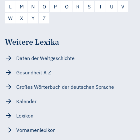
L
M
N
O
P
Q
R
S
T
U
V
W
X
Y
Z
Weitere Lexika
Daten der Weltgeschichte
Gesundheit A-Z
Großes Wörterbuch der deutschen Sprache
Kalender
Lexikon
Vornamenlexikon