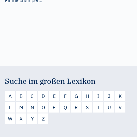
Einmischen per...
Suche im großen Lexikon
A
B
C
D
E
F
G
H
I
J
K
L
M
N
O
P
Q
R
S
T
U
V
W
X
Y
Z