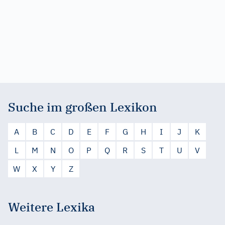
Suche im großen Lexikon
A
B
C
D
E
F
G
H
I
J
K
L
M
N
O
P
Q
R
S
T
U
V
W
X
Y
Z
Weitere Lexika