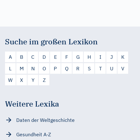
Suche im großen Lexikon
A
B
C
D
E
F
G
H
I
J
K
L
M
N
O
P
Q
R
S
T
U
V
W
X
Y
Z
Weitere Lexika
Daten der Weltgeschichte
Gesundheit A-Z