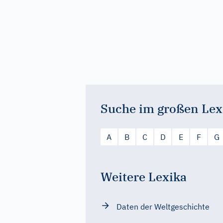
Suche im großen Lex
A
B
C
D
E
F
G
Weitere Lexika
Daten der Weltgeschichte