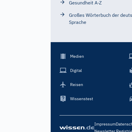
Gesundheit A-Z
Großes Wörterbuch der deut
Sprache
Footer
Medien
Menu
Main
Digital
Reisen
Wissenstest
Footer
Impressum
Datensc
Menu
Newsletter Registri