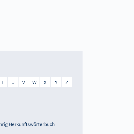
T
U
V
W
X
Y
Z
rig Herkunftswörterbuch