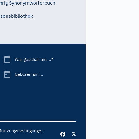
hrig Synonymwörterbuch
sensbibliothek
Was geschah am ...?
Geboren am ...
Nutzungsbedingungen