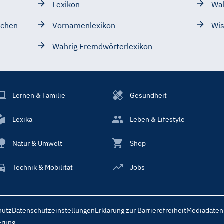
Lexikon
Wa
schen
Vornamenlexikon
Wis
Wahrig Fremdwörterlexikon
Lernen & Familie
Gesundheit
Lexika
Leben & Lifestyle
Natur & Umwelt
Shop
Technik & Mobilität
Jobs
hutz
Datenschutzeinstellungen
Erklärung zur Barrierefreiheit
Mediadaten
erung