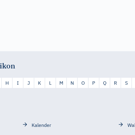
ikon
H
I
J
K
L
M
N
O
P
Q
R
S
Kalender
Wah