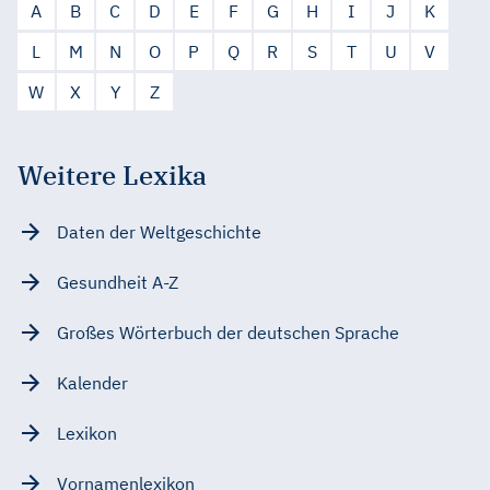
A
B
C
D
E
F
G
H
I
J
K
L
M
N
O
P
Q
R
S
T
U
V
W
X
Y
Z
Weitere Lexika
Daten der Weltgeschichte
Gesundheit A-Z
Großes Wörterbuch der deutschen Sprache
Kalender
Lexikon
Vornamenlexikon