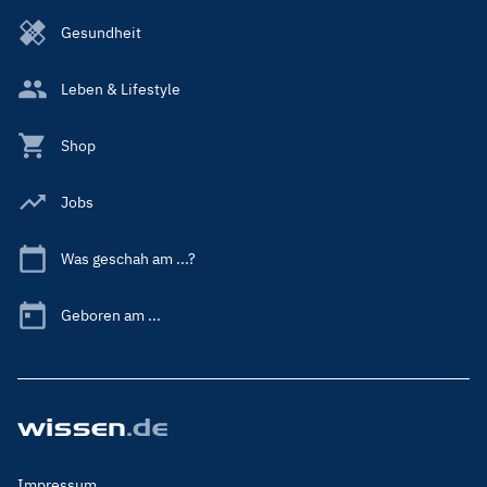
Gesundheit
Leben & Lifestyle
Shop
Jobs
Was geschah am ...?
Geboren am ...
Footer
Impressum