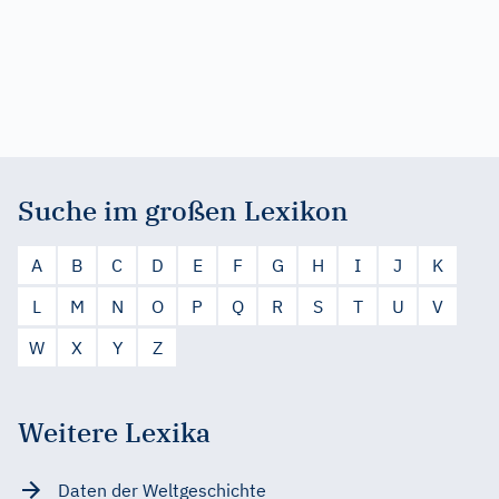
Suche im großen Lexikon
A
B
C
D
E
F
G
H
I
J
K
L
M
N
O
P
Q
R
S
T
U
V
W
X
Y
Z
Weitere Lexika
Daten der Weltgeschichte