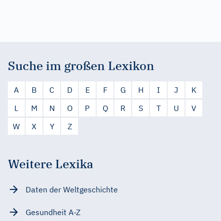
Suche im großen Lexikon
A
B
C
D
E
F
G
H
I
J
K
L
M
N
O
P
Q
R
S
T
U
V
W
X
Y
Z
Weitere Lexika
Daten der Weltgeschichte
Gesundheit A-Z