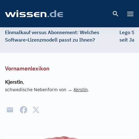
Open 
Einmalkauf versus Abonnement: Welches
Lego St
Software-Lizenzmodell passt zu Ihnen?
seit Jah
Vornamenlexikon
Kjerstin
,
schwedische Nebenform von
→
Kerstin
.