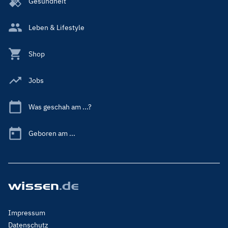
Gesundheit
Leben & Lifestyle
Shop
Jobs
Was geschah am ...?
Geboren am ...
Footer
Impressum
Menu
Datenschutz