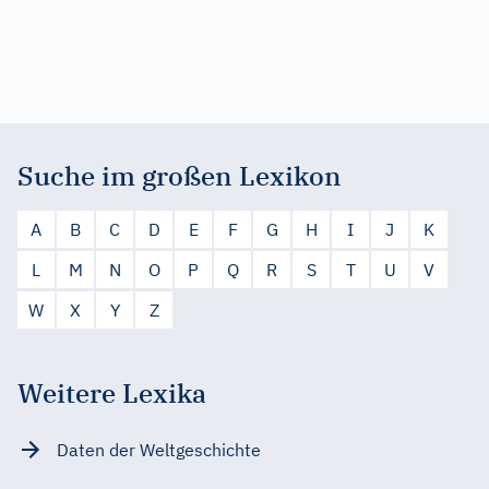
Suche im großen Lexikon
A
B
C
D
E
F
G
H
I
J
K
L
M
N
O
P
Q
R
S
T
U
V
W
X
Y
Z
Weitere Lexika
Daten der Weltgeschichte