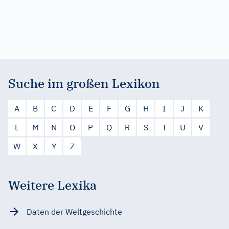
Suche im großen Lexikon
A
B
C
D
E
F
G
H
I
J
K
L
M
N
O
P
Q
R
S
T
U
V
W
X
Y
Z
Weitere Lexika
Daten der Weltgeschichte