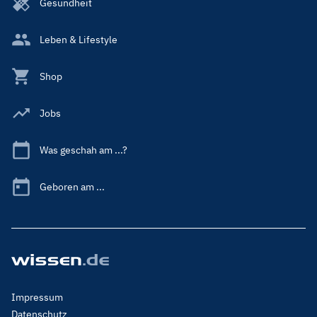
Gesundheit
Leben & Lifestyle
Shop
Jobs
Was geschah am ...?
Geboren am ...
Footer
Impressum
Menu
Datenschutz