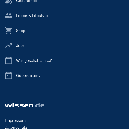
Gesundheit
Leben & Lifestyle
Shop
Jobs
Was geschah am ...?
Geboren am ...
Footer
Impressum
Menu
Datenschutz