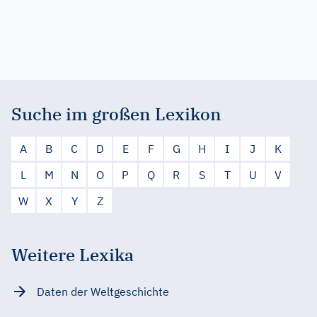
Suche im großen Lexikon
A
B
C
D
E
F
G
H
I
J
K
L
M
N
O
P
Q
R
S
T
U
V
W
X
Y
Z
Weitere Lexika
Daten der Weltgeschichte