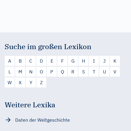
Suche im großen Lexikon
A
B
C
D
E
F
G
H
I
J
K
L
M
N
O
P
Q
R
S
T
U
V
W
X
Y
Z
Weitere Lexika
Daten der Weltgeschichte