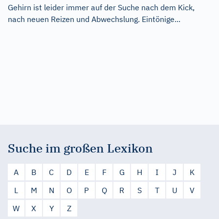
Gehirn ist leider immer auf der Suche nach dem Kick,
nach neuen Reizen und Abwechslung. Eintönige...
Suche im großen Lexikon
A
B
C
D
E
F
G
H
I
J
K
L
M
N
O
P
Q
R
S
T
U
V
W
X
Y
Z