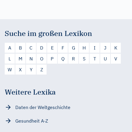
Suche im großen Lexikon
A
B
C
D
E
F
G
H
I
J
K
L
M
N
O
P
Q
R
S
T
U
V
W
X
Y
Z
Weitere Lexika
Daten der Weltgeschichte
Gesundheit A-Z