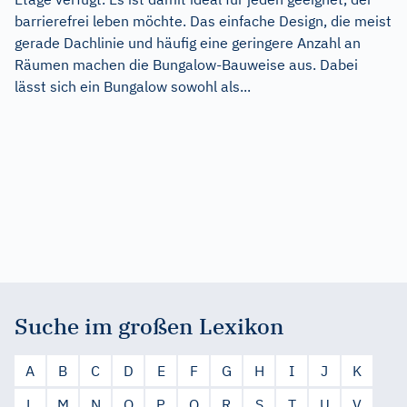
barrierefrei leben möchte. Das einfache Design, die meist
gerade Dachlinie und häufig eine geringere Anzahl an
Räumen machen die Bungalow-Bauweise aus. Dabei
lässt sich ein Bungalow sowohl als...
Suche im großen Lexikon
A
B
C
D
E
F
G
H
I
J
K
L
M
N
O
P
Q
R
S
T
U
V