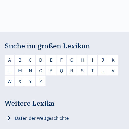
Suche im großen Lexikon
A
B
C
D
E
F
G
H
I
J
K
L
M
N
O
P
Q
R
S
T
U
V
W
X
Y
Z
Weitere Lexika
Daten der Weltgeschichte