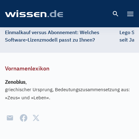
Open 
Einmalkauf versus Abonnement: Welches
Lego St
Software-Lizenzmodell passt zu Ihnen?
seit Jah
Vornamenlexikon
Zenobius
,
griechischer Ursprung, Bedeutungszusammensetzung aus:
»Zeus« und »Leben«.