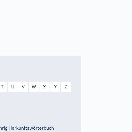
T
U
V
W
X
Y
Z
rig Herkunftswörterbuch