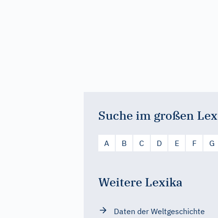
Suche im großen Lex
A
B
C
D
E
F
G
Weitere Lexika
Daten der Weltgeschichte