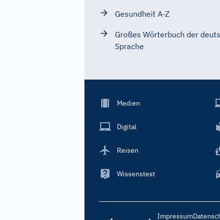
Gesundheit A-Z
Großes Wörterbuch der deut
Sprache
Footer
Medien
Menu
Main
Digital
Reisen
Wissenstest
Footer
Impressum
Datensc