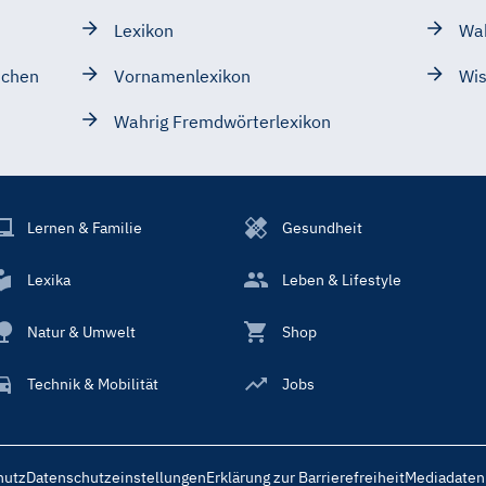
Lexikon
Wa
schen
Vornamenlexikon
Wis
Wahrig Fremdwörterlexikon
Lernen & Familie
Gesundheit
Lexika
Leben & Lifestyle
Natur & Umwelt
Shop
Technik & Mobilität
Jobs
hutz
Datenschutzeinstellungen
Erklärung zur Barrierefreiheit
Mediadaten