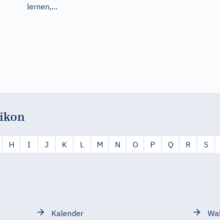
lernen,...
ikon
H
I
J
K
L
M
N
O
P
Q
R
S
Kalender
Wah