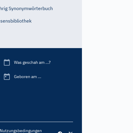
hrig Synonymwörterbuch
sensbibliothek
Was geschah am ...?
Geboren am ...
Nutzungsbedingungen