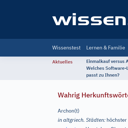
Main
Wissenstest
Lernen & Familie
navigation
Einmalkauf versus
Aktuelles
Welches Software-
passt zu Ihnen?
Wahrig Herkunftswört
Archon(t)
in altgriech. Städten:
höchster