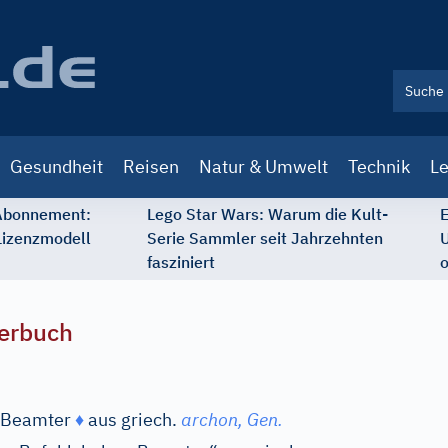
Gesundheit
Reisen
Natur & Umwelt
Technik
Le
 Abonnement:
Lego Star Wars: Warum die Kult-
E
Lizenzmodell
Serie Sammler seit Jahrzehnten
U
fasziniert
o
erbuch
 Beamter
♦
aus
griech.
archon,
Gen.