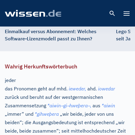
Open 
Einmalkauf versus Abonnement: Welches
Lego St
Software-Lizenzmodell passt zu Ihnen?
seit Jah
Wahrig Herkunftswörterbuch
jeder
das Pronomen geht auf
mhd.
ieweder,
ahd.
iowedar
zurück und beruht auf der westgermanischen
–
–
–
Zusammensetzung
*aiwin
gi
hweþera
,
aus
*aiwin
„immer“ und
*gihweþera
„wir beide, jeder von uns
beiden“; die Ausgangsbedeutung ist entsprechend „wir
beide, beide zusammen“; seit mittelhochdeutscher Zeit