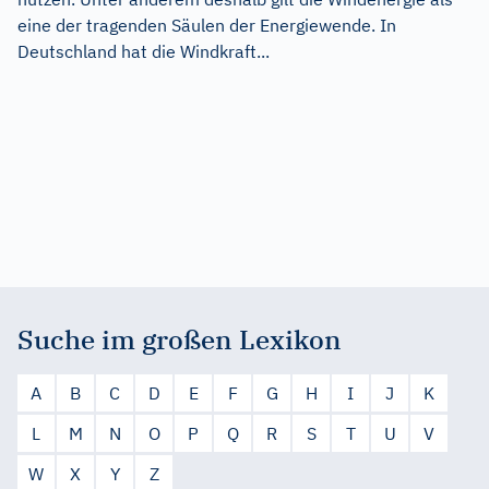
eine der tragenden Säulen der Energiewende. In
Deutschland hat die Windkraft...
Suche im großen Lexikon
A
B
C
D
E
F
G
H
I
J
K
L
M
N
O
P
Q
R
S
T
U
V
W
X
Y
Z