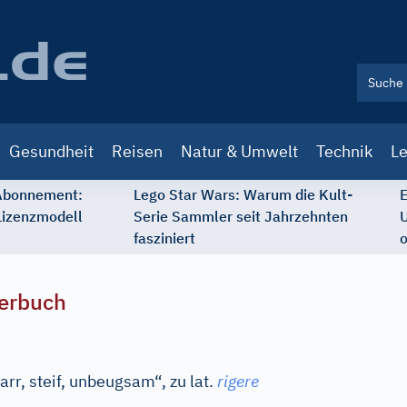
Gesundheit
Reisen
Natur & Umwelt
Technik
Le
 Abonnement:
Lego Star Wars: Warum die Kult-
E
Lizenzmodell
Serie Sammler seit Jahrzehnten
U
fasziniert
o
erbuch
arr, steif, unbeugsam“, zu
lat.
rigere