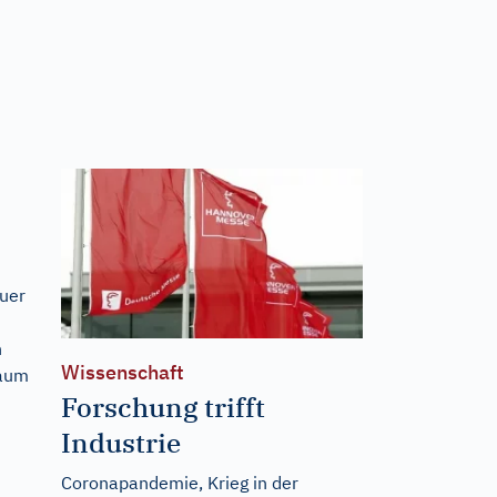
euer
n
Wissenschaft
kaum
Forschung trifft
Industrie
Coronapandemie, Krieg in der