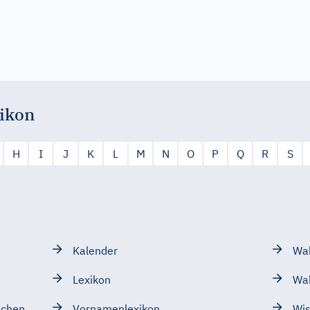
ikon
H
I
J
K
L
M
N
O
P
Q
R
S
Kalender
Wah
Lexikon
Wa
schen
Vornamenlexikon
Wis