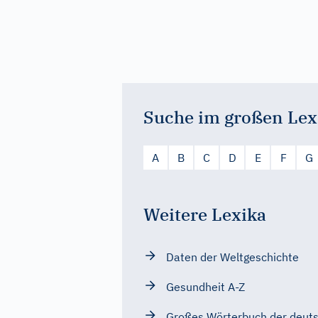
Suche im großen Lex
A
B
C
D
E
F
G
Weitere Lexika
Daten der Weltgeschichte
Gesundheit A-Z
Großes Wörterbuch der deut