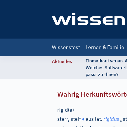
Main
Wissenstest
Lernen & Familie
navigation
Einmalkauf versus
Aktuelles
Welches Software-
passt zu Ihnen?
Wahrig Herkunftswört
rigid(e)
starr, steif
♦
aus
lat.
rigidus
„st