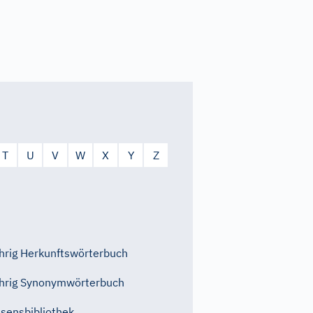
T
U
V
W
X
Y
Z
rig Herkunftswörterbuch
hrig Synonymwörterbuch
sensbibliothek