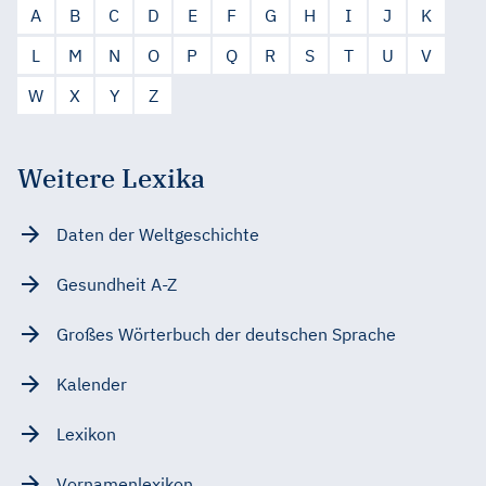
A
B
C
D
E
F
G
H
I
J
K
L
M
N
O
P
Q
R
S
T
U
V
W
X
Y
Z
Weitere Lexika
Daten der Weltgeschichte
Gesundheit A-Z
Großes Wörterbuch der deutschen Sprache
Kalender
Lexikon
Vornamenlexikon