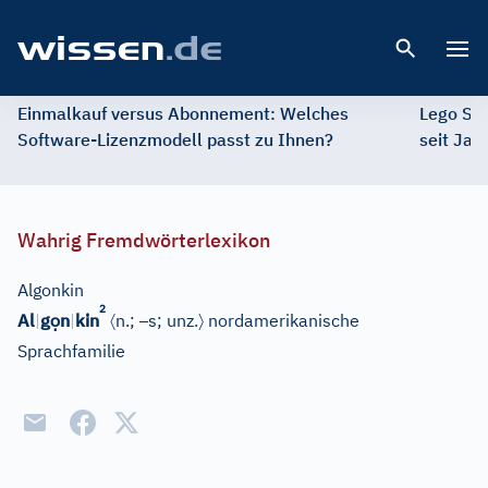
Open 
Einmalkauf versus Abonnement: Welches
Lego St
Software-Lizenzmodell passt zu Ihnen?
seit Jah
Wahrig Fremdwörterlexikon
Algonkin
2
ọ
〈
–
〉
Al
|
g
n
|
kin
n.;
s; unz.
nordamerikanische
Sprachfamilie