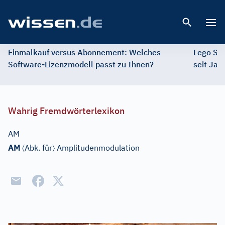
Open 
Einmalkauf versus Abonnement: Welches
Lego St
Software-Lizenzmodell passt zu Ihnen?
seit Jah
Wahrig Fremdwörterlexikon
AM
〈
〉
AM
Abk. für
Amplitudenmodulation