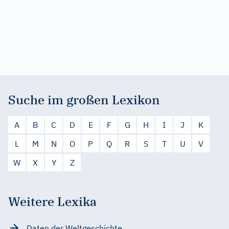
Suche im großen Lexikon
A
B
C
D
E
F
G
H
I
J
K
L
M
N
O
P
Q
R
S
T
U
V
W
X
Y
Z
Weitere Lexika
Daten der Weltgeschichte