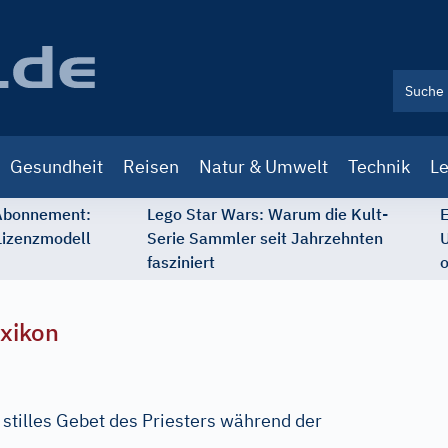
Gesundheit
Reisen
Natur & Umwelt
Technik
Le
 Abonnement:
Lego Star Wars: Warum die Kult-
E
Lizenzmodell
Serie Sammler seit Jahrzehnten
U
fasziniert
o
xikon
stilles Gebet des Priesters während der