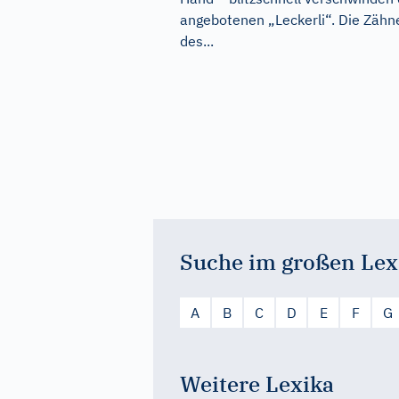
angebotenen „Leckerli“. Die Zähn
des...
Suche im großen Lex
A
B
C
D
E
F
G
Weitere Lexika