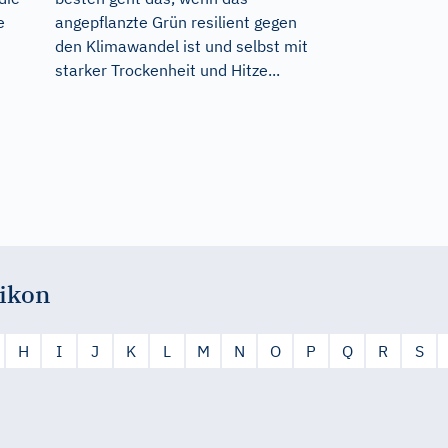
e
angepflanzte Grün resilient gegen
den Klimawandel ist und selbst mit
starker Trockenheit und Hitze...
ikon
H
I
J
K
L
M
N
O
P
Q
R
S