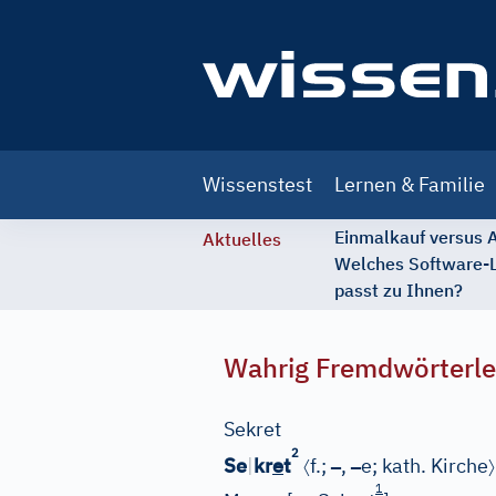
Main
Wissenstest
Lernen & Familie
navigation
Einmalkauf versus
Aktuelles
Welches Software-
passt zu Ihnen?
Wahrig Fremdwörterle
Sekret
2
e
〈
–
–
〉
Se
|
kr
t
f.;
,
e;
kath. Kirche
1