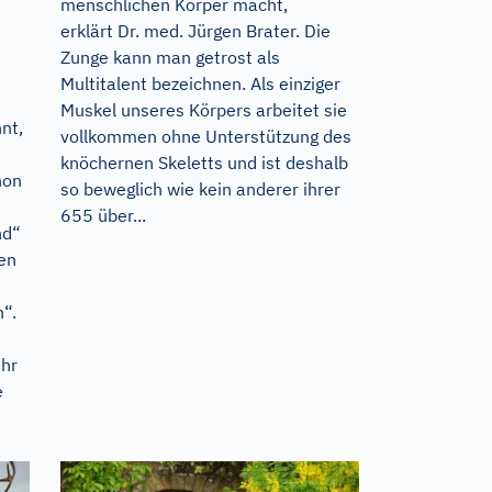
menschlichen Körper macht,
erklärt Dr. med. Jürgen Brater. Die
Zunge kann man getrost als
Multitalent bezeichnen. Als einziger
Muskel unseres Körpers arbeitet sie
nt,
vollkommen ohne Unterstützung des
knöchernen Skeletts und ist deshalb
hon
so beweglich wie kein anderer ihrer
655 über...
nd“
den
n“.
hr
e