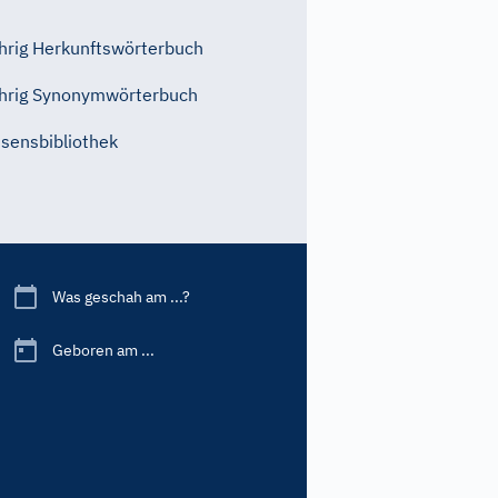
rig Herkunftswörterbuch
hrig Synonymwörterbuch
sensbibliothek
Was geschah am ...?
Geboren am ...