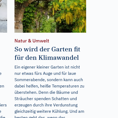
Natur & Umwelt
So wird der Garten fit
für den Klimawandel
Ein eigener kleiner Garten ist nicht
e
nur etwas fürs Auge und für laue
Sommerabende, sondern kann auch
hen
dabei helfen, heiße Temperaturen zu
überstehen. Denn die Bäume und
Sträucher spenden Schatten und
iers
erzeugen durch ihre Verdunstung
e
gleichzeitig weitere Kühlung. Und am
die
besten geht das, wenn das