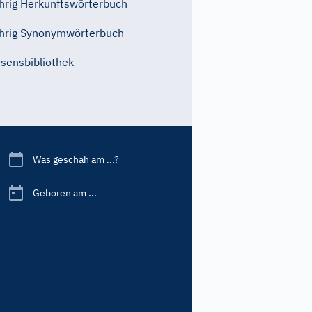
rig Herkunftswörterbuch
hrig Synonymwörterbuch
sensbibliothek
Was geschah am ...?
Geboren am ...