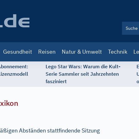
Gesundheit
Reisen
Natur & Umwelt
Technik
Le
 Abonnement:
Lego Star Wars: Warum die Kult-
E
Lizenzmodell
Serie Sammler seit Jahrzehnten
U
fasziniert
o
xikon
äßigen Abständen stattfindende Sitzung