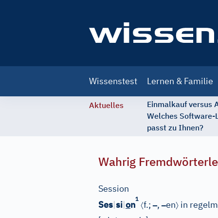
Main
Wissenstest
Lernen & Familie
navigation
Einmalkauf versus
Aktuelles
Welches Software-
passt zu Ihnen?
Wahrig Fremdwörterle
Session
1
〈
–
–
〉
Ses
|
si
|
o
n
f.;
,
en
in regelm