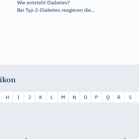
Wie entsteht Diabetes?
Bei Typ-2-Diabetes reagieren die...
ikon
H
I
J
K
L
M
N
O
P
Q
R
S