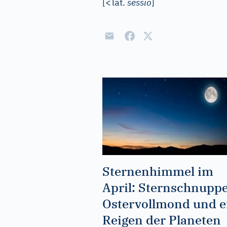
[
<
lat.
sessio
]
Sternenhimmel im
April: Sternschnupp
Ostervollmond und e
Reigen der Planeten