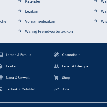
Kalender
Wah
Lexikon
Wa
schen
Vornamenlexikon
Wis
Wahrig Fremdwörterlexikon
Lernen & Familie
Gesundheit
Lexika
Leben & Lifestyle
Natur & Umwelt
Shop
Technik & Mobilität
Jobs