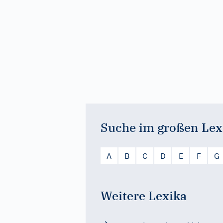
Suche im großen Lex
A
B
C
D
E
F
G
Weitere Lexika