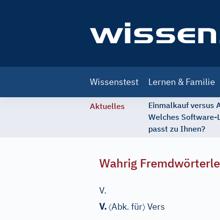
Main
Wissenstest
Lernen & Familie
navigation
Einmalkauf versus
Aktuelles
Welches Software-
passt zu Ihnen?
Wahrig Fremdwörterle
V.
〈
〉
V.
Abk. für
Vers