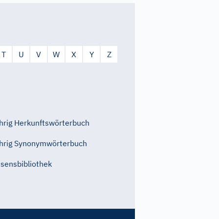
T
U
V
W
X
Y
Z
rig Herkunftswörterbuch
hrig Synonymwörterbuch
sensbibliothek