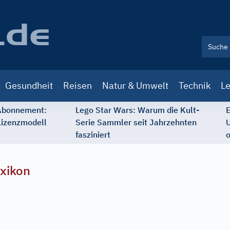
Gesundheit
Reisen
Natur & Umwelt
Technik
Le
 Abonnement:
Lego Star Wars: Warum die Kult-
E
Lizenzmodell
Serie Sammler seit Jahrzehnten
U
fasziniert
o
xikon