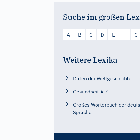
Suche im großen Lex
A
B
C
D
E
F
G
Weitere Lexika
Daten der Weltgeschichte
Gesundheit A-Z
Großes Wörterbuch der deut
Sprache