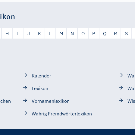
ikon
H
I
J
K
L
M
N
O
P
Q
R
S
Kalender
Wah
Lexikon
Wa
schen
Vornamenlexikon
Wis
Wahrig Fremdwörterlexikon